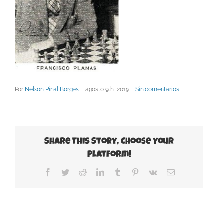
Por
Nelson Pinal Borges
|
agosto 9th, 2019
|
Sin comentarios
Share This Story, Choose Your
Platform!
Facebook
Twitter
Reddit
LinkedIn
Tumblr
Pinterest
Vk
Correo
electrónico