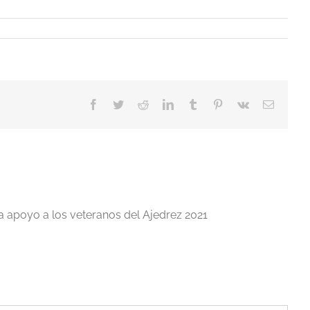
Facebook
Twitter
Reddit
LinkedIn
Tumblr
Pinterest
Vk
Correo
electrón
a apoyo a los veteranos del Ajedrez 2021