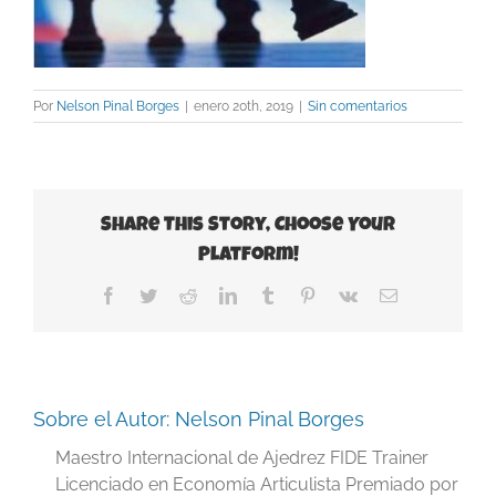
Por
Nelson Pinal Borges
|
enero 20th, 2019
|
Sin comentarios
Share This Story, Choose Your
Platform!
Facebook
Twitter
Reddit
LinkedIn
Tumblr
Pinterest
Vk
Correo
electrónico
Sobre el Autor:
Nelson Pinal Borges
Maestro Internacional de Ajedrez FIDE Trainer
Licenciado en Economía Articulista Premiado por