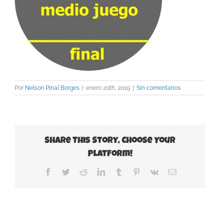
Por
Nelson Pinal Borges
|
enero 20th, 2019
|
Sin comentarios
Share This Story, Choose Your
Platform!
Facebook
Twitter
Reddit
LinkedIn
Tumblr
Pinterest
Vk
Correo
electrónico