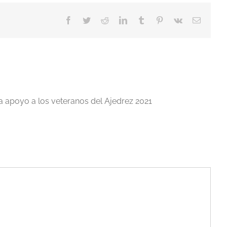
Facebook
Twitter
Reddit
LinkedIn
Tumblr
Pinterest
Vk
Correo
electrón
a apoyo a los veteranos del Ajedrez 2021