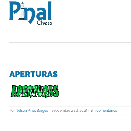
Saltar
al
contenido
APERTURAS
Por
Nelson Pinal Borges
|
septiembre 23rd, 2018
|
Sin comentarios