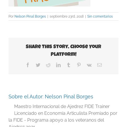
Por
Nelson Pinal Borges
|
septiembre 23rd, 2018
|
Sin comentarios
Share This Story, Choose Your
Platform!
Facebook
Twitter
Reddit
LinkedIn
Tumblr
Pinterest
Vk
Correo
electrónico
Sobre el Autor:
Nelson Pinal Borges
Maestro Internacional de Ajedrez FIDE Trainer
Licenciado en Economía Articulista Premiado por
la FIDE - Programa apoyo a los veteranos del
Ajedrez 2021