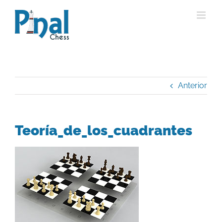
Saltar
al
contenido
Anterior
Teoría_de_los_cuadrantes