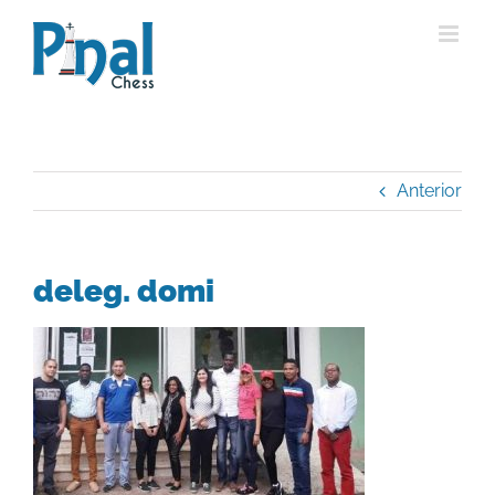
Saltar
al
contenido
Anterior
deleg. domi