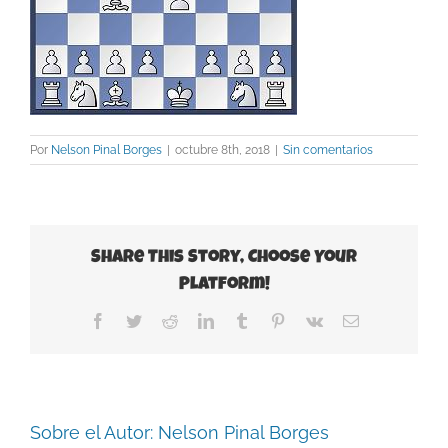
Por
Nelson Pinal Borges
|
octubre 8th, 2018
|
Sin comentarios
Share This Story, Choose Your
Platform!
Facebook
Twitter
Reddit
LinkedIn
Tumblr
Pinterest
Vk
Correo
electrónico
Sobre el Autor:
Nelson Pinal Borges