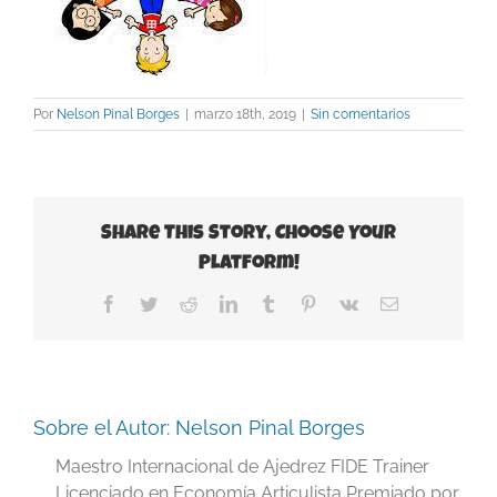
Por
Nelson Pinal Borges
|
marzo 18th, 2019
|
Sin comentarios
Share This Story, Choose Your
Platform!
Facebook
Twitter
Reddit
LinkedIn
Tumblr
Pinterest
Vk
Correo
electrónico
Sobre el Autor:
Nelson Pinal Borges
Maestro Internacional de Ajedrez FIDE Trainer
Licenciado en Economía Articulista Premiado por