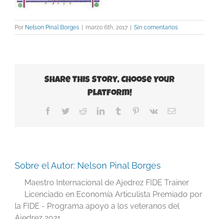
Por
Nelson Pinal Borges
|
marzo 6th, 2017
|
Sin comentarios
Share This Story, Choose Your
Platform!
Facebook
Twitter
Reddit
LinkedIn
Tumblr
Pinterest
Vk
Correo
electrónico
Sobre el Autor:
Nelson Pinal Borges
Maestro Internacional de Ajedrez FIDE Trainer
Licenciado en Economía Articulista Premiado por
la FIDE - Programa apoyo a los veteranos del
Ajedrez 2021