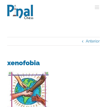
Saltar
al
contenido
Anterior
xenofobia