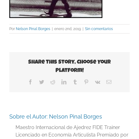
Por
Nelson Pinal Borges
|
enero 2nd, 2019
|
Sin comentarios
Share This Story, Choose Your
Platform!
Facebook
Twitter
Reddit
LinkedIn
Tumblr
Pinterest
Vk
Correo
electrónico
Sobre el Autor:
Nelson Pinal Borges
Maestro Internacional de Ajedrez FIDE Trainer
Licenciado en Economía Articulista Premiado por