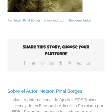
Por
Nelson Pinal Borges
|
enero 2nd, 2019
|
Sin comentarios
Share This Story, Choose Your
Platform!
Facebook
Twitter
Reddit
LinkedIn
Tumblr
Pinterest
Vk
Correo
electrónico
Sobre el Autor:
Nelson Pinal Borges
Maestro Internacional de Ajedrez FIDE Trainer
Licenciado en Economía Articulista Premiado por
la FIDE - Programa apoyo a los veteranos del