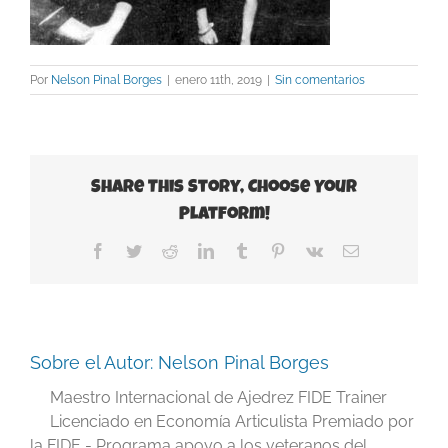
Por
Nelson Pinal Borges
|
enero 11th, 2019
|
Sin comentarios
Share This Story, Choose Your
Platform!
Facebook
Twitter
Reddit
LinkedIn
Tumblr
Pinterest
Vk
Correo
electrónico
Sobre el Autor:
Nelson Pinal Borges
Maestro Internacional de Ajedrez FIDE Trainer
Licenciado en Economía Articulista Premiado por
la FIDE - Programa apoyo a los veteranos del