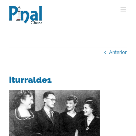
Saltar
al
contenido
Anterior
iturralde1