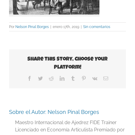
Por
Nelson Pinal Borges
|
enero 17th, 2019
|
Sin comentarios
Share This Story, Choose Your
Platform!
Facebook
Twitter
Reddit
LinkedIn
Tumblr
Pinterest
Vk
Correo
electrónico
Sobre el Autor:
Nelson Pinal Borges
Maestro Internacional de Ajedrez FIDE Trainer
Licenciado en Economía Articulista Premiado por