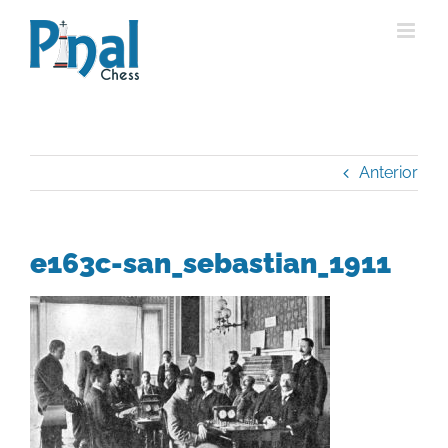
Saltar
al
contenido
Anterior
e163c-san_sebastian_1911