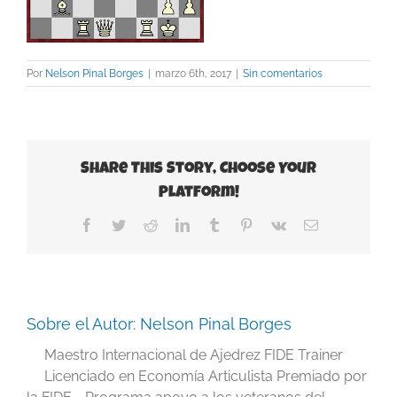
Por
Nelson Pinal Borges
|
marzo 6th, 2017
|
Sin comentarios
Share This Story, Choose Your
Platform!
Facebook
Twitter
Reddit
LinkedIn
Tumblr
Pinterest
Vk
Correo
electrónico
Sobre el Autor:
Nelson Pinal Borges
Maestro Internacional de Ajedrez FIDE Trainer
Licenciado en Economía Articulista Premiado por