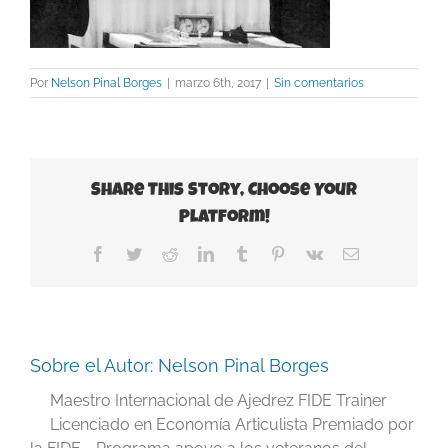
Por
Nelson Pinal Borges
|
marzo 6th, 2017
|
Sin comentarios
Share This Story, Choose Your
Platform!
Facebook
Twitter
Reddit
LinkedIn
Tumblr
Pinterest
Vk
Correo
electrónico
Sobre el Autor:
Nelson Pinal Borges
Maestro Internacional de Ajedrez FIDE Trainer
Licenciado en Economía Articulista Premiado por