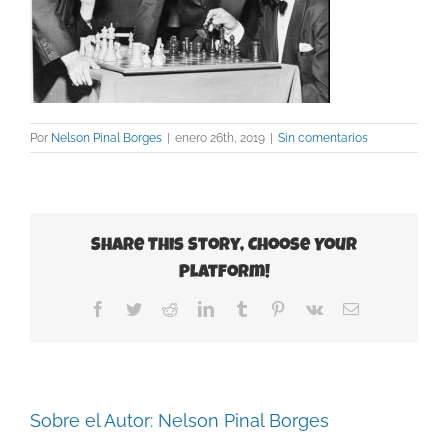
Por
Nelson Pinal Borges
|
enero 26th, 2019
|
Sin comentarios
Share This Story, Choose Your
Platform!
Facebook
Twitter
Reddit
LinkedIn
Tumblr
Pinterest
Vk
Correo
electrónico
Sobre el Autor:
Nelson Pinal Borges