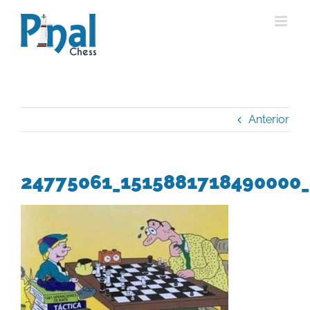
Saltar
al
contenido
Anterior
24775061_1515881718490000