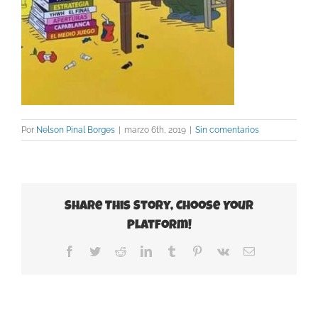
Por
Nelson Pinal Borges
|
marzo 6th, 2019
|
Sin comentarios
Share This Story, Choose Your
Platform!
Facebook
Twitter
Reddit
LinkedIn
Tumblr
Pinterest
Vk
Correo
electrónico