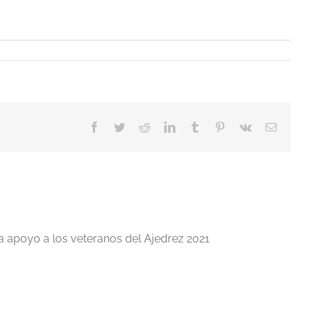
Facebook
Twitter
Reddit
LinkedIn
Tumblr
Pinterest
Vk
Correo
electrón
a apoyo a los veteranos del Ajedrez 2021