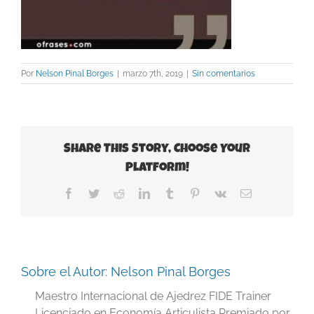
Por
Nelson Pinal Borges
|
marzo 7th, 2019
|
Sin comentarios
Share This Story, Choose Your
Platform!
Facebook
Twitter
Reddit
LinkedIn
Tumblr
Pinterest
Vk
Correo
electrónico
Sobre el Autor:
Nelson Pinal Borges
Maestro Internacional de Ajedrez FIDE Trainer
Licenciado en Economía Articulista Premiado por