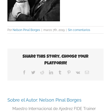
Por
Nelson Pinal Borges
|
marzo 7th, 2019
|
Sin comentarios
Share This Story, Choose Your
Platform!
Facebook
Twitter
Reddit
LinkedIn
Tumblr
Pinterest
Vk
Correo
electrónico
Sobre el Autor:
Nelson Pinal Borges
Maestro Internacional de Ajedrez FIDE Trainer