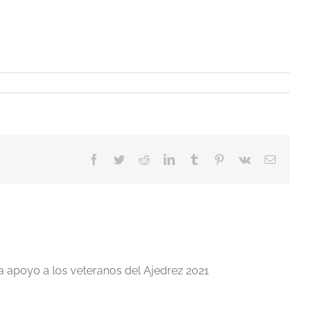
Facebook
Twitter
Reddit
LinkedIn
Tumblr
Pinterest
Vk
Correo
electrón
a apoyo a los veteranos del Ajedrez 2021