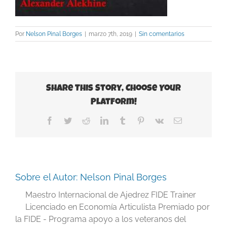
Por
Nelson Pinal Borges
|
marzo 7th, 2019
|
Sin comentarios
Share This Story, Choose Your
Platform!
Facebook
Twitter
Reddit
LinkedIn
Tumblr
Pinterest
Vk
Correo
electrónico
Sobre el Autor:
Nelson Pinal Borges
Maestro Internacional de Ajedrez FIDE Trainer
Licenciado en Economía Articulista Premiado por
la FIDE - Programa apoyo a los veteranos del