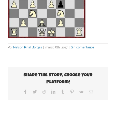
Por
Nelson Pinal Borges
|
marzo 6th, 2017
|
Sin comentarios
Share This Story, Choose Your
Platform!
Facebook
Twitter
Reddit
LinkedIn
Tumblr
Pinterest
Vk
Correo
electrónico