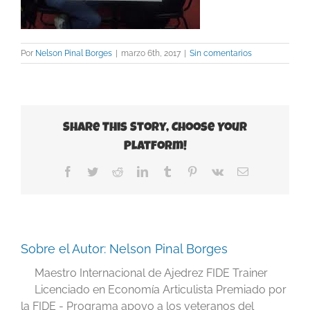
Por
Nelson Pinal Borges
|
marzo 6th, 2017
|
Sin comentarios
Share This Story, Choose Your
Platform!
Facebook
Twitter
Reddit
LinkedIn
Tumblr
Pinterest
Vk
Correo
electrónico
Sobre el Autor:
Nelson Pinal Borges
Maestro Internacional de Ajedrez FIDE Trainer
Licenciado en Economía Articulista Premiado por
la FIDE - Programa apoyo a los veteranos del