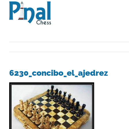
Saltar
al
contenido
6230_concibo_el_ajedrez