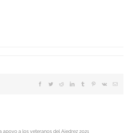
Facebook
Twitter
Reddit
LinkedIn
Tumblr
Pinterest
Vk
Correo
electrón
a apoyo a los veteranos del Ajedrez 2021