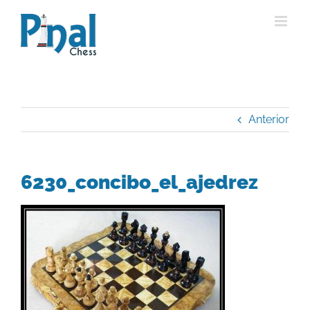
Saltar
al
contenido
Anterior
6230_concibo_el_ajedrez