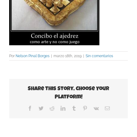
Por
Nelson Pinal Borges
|
marzo 18th, 2019
|
Sin comentarios
Share This Story, Choose Your
Platform!
Facebook
Twitter
Reddit
LinkedIn
Tumblr
Pinterest
Vk
Correo
electrónico