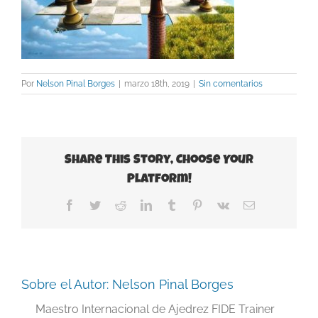
Por
Nelson Pinal Borges
|
marzo 18th, 2019
|
Sin comentarios
Share This Story, Choose Your
Platform!
Facebook
Twitter
Reddit
LinkedIn
Tumblr
Pinterest
Vk
Correo
electrónico
Sobre el Autor:
Nelson Pinal Borges
Maestro Internacional de Ajedrez FIDE Trainer