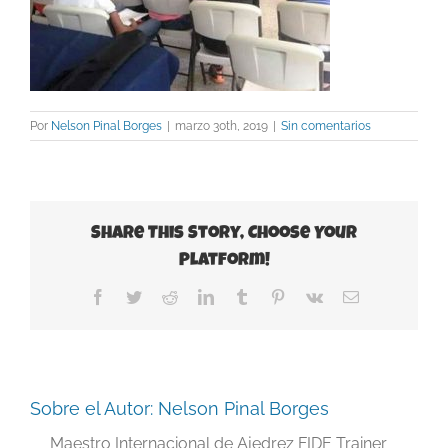
Por
Nelson Pinal Borges
|
marzo 30th, 2019
|
Sin comentarios
Share This Story, Choose Your
Platform!
Facebook
Twitter
Reddit
LinkedIn
Tumblr
Pinterest
Vk
Correo
electrónico
Sobre el Autor:
Nelson Pinal Borges
Maestro Internacional de Ajedrez FIDE Trainer