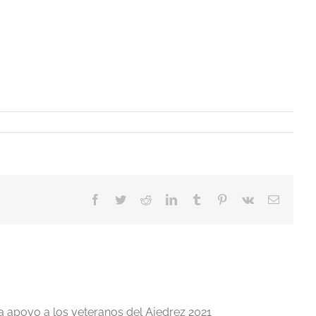
Facebook
Twitter
Reddit
LinkedIn
Tumblr
Pinterest
Vk
Correo
electrón
a apoyo a los veteranos del Ajedrez 2021