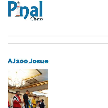
Saltar
al
contenido
AJ200 Josue