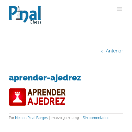
Saltar
al
contenido
Anterior
aprender-ajedrez
Por
Nelson Pinal Borges
|
marzo 30th, 2019
|
Sin comentarios