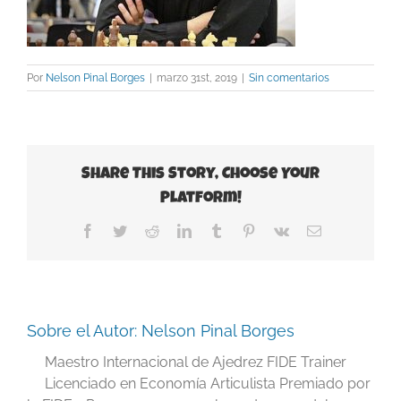
Por
Nelson Pinal Borges
|
marzo 31st, 2019
|
Sin comentarios
Share This Story, Choose Your
Platform!
Facebook
Twitter
Reddit
LinkedIn
Tumblr
Pinterest
Vk
Correo
electrónico
Sobre el Autor:
Nelson Pinal Borges
Maestro Internacional de Ajedrez FIDE Trainer
Licenciado en Economía Articulista Premiado por