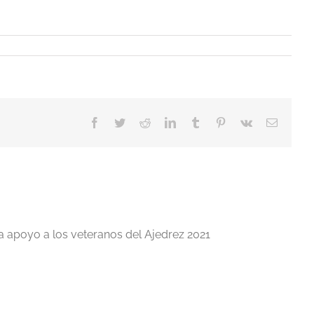
Facebook
Twitter
Reddit
LinkedIn
Tumblr
Pinterest
Vk
Correo
electrón
a apoyo a los veteranos del Ajedrez 2021