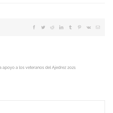
Facebook
Twitter
Reddit
LinkedIn
Tumblr
Pinterest
Vk
Correo
electrón
a apoyo a los veteranos del Ajedrez 2021