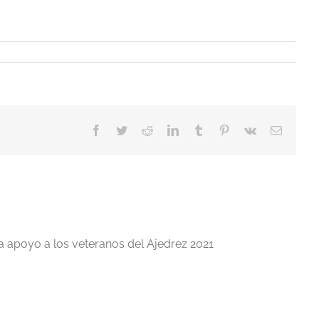
Facebook
Twitter
Reddit
LinkedIn
Tumblr
Pinterest
Vk
Correo
electrón
a apoyo a los veteranos del Ajedrez 2021