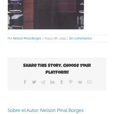
Por
Nelson Pinal Borges
|
mayo 7th, 2019
|
Sin comentarios
Share This Story, Choose Your
Platform!
Facebook
Twitter
Reddit
LinkedIn
Tumblr
Pinterest
Vk
Correo
electrónico
Sobre el Autor:
Nelson Pinal Borges