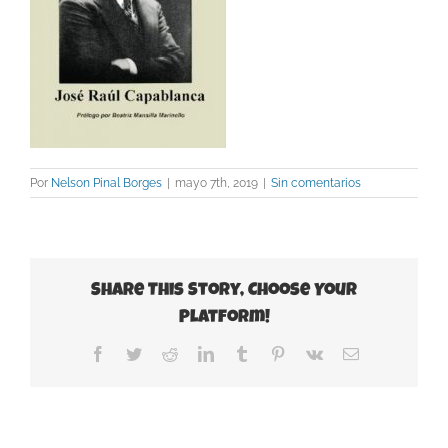
Por
Nelson Pinal Borges
|
mayo 7th, 2019
|
Sin comentarios
Share This Story, Choose Your
Platform!
Facebook
Twitter
Reddit
LinkedIn
Tumblr
Pinterest
Vk
Correo
electrónico