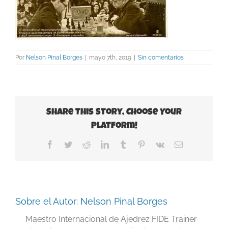
Por
Nelson Pinal Borges
|
mayo 7th, 2019
|
Sin comentarios
Share This Story, Choose Your
Platform!
Facebook
Twitter
Reddit
LinkedIn
Tumblr
Pinterest
Vk
Correo
electrónico
Sobre el Autor:
Nelson Pinal Borges
Maestro Internacional de Ajedrez FIDE Trainer