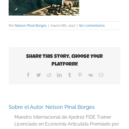
Por
Nelson Pinal Borges
|
marzo 6th, 2017
|
Sin comentarios
Share This Story, Choose Your
Platform!
Facebook
Twitter
Reddit
LinkedIn
Tumblr
Pinterest
Vk
Correo
electrónico
Sobre el Autor:
Nelson Pinal Borges
Maestro Internacional de Ajedrez FIDE Trainer
Licenciado en Economía Articulista Premiado por