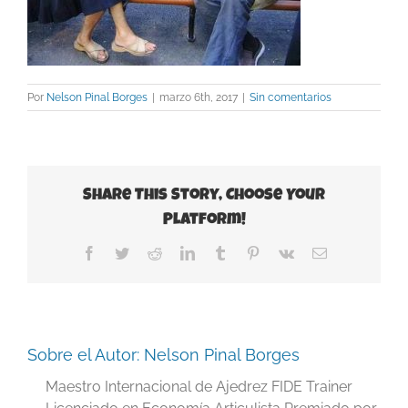
Por
Nelson Pinal Borges
|
marzo 6th, 2017
|
Sin comentarios
Share This Story, Choose Your
Platform!
Facebook
Twitter
Reddit
LinkedIn
Tumblr
Pinterest
Vk
Correo
electrónico
Sobre el Autor:
Nelson Pinal Borges
Maestro Internacional de Ajedrez FIDE Trainer