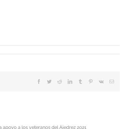
Facebook
Twitter
Reddit
LinkedIn
Tumblr
Pinterest
Vk
Correo
electrón
a apoyo a los veteranos del Ajedrez 2021