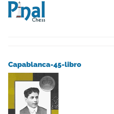
Saltar
al
contenido
Capablanca-45-libro