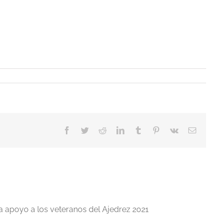
Facebook
Twitter
Reddit
LinkedIn
Tumblr
Pinterest
Vk
Correo
electrón
a apoyo a los veteranos del Ajedrez 2021