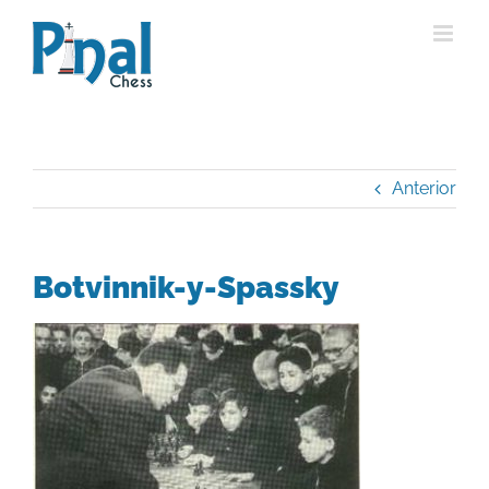
Saltar
al
contenido
Anterior
Botvinnik-y-Spassky