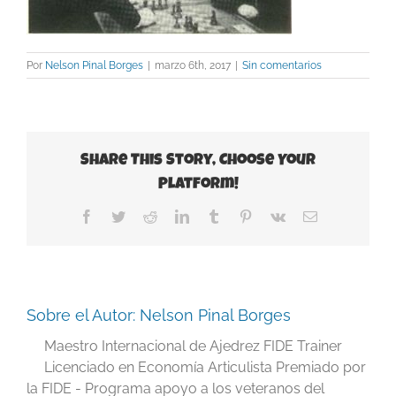
Por
Nelson Pinal Borges
|
marzo 6th, 2017
|
Sin comentarios
Share This Story, Choose Your
Platform!
Facebook
Twitter
Reddit
LinkedIn
Tumblr
Pinterest
Vk
Correo
electrónico
Sobre el Autor:
Nelson Pinal Borges
Maestro Internacional de Ajedrez FIDE Trainer
Licenciado en Economía Articulista Premiado por
la FIDE - Programa apoyo a los veteranos del