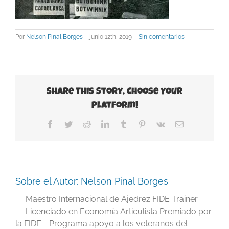
Por
Nelson Pinal Borges
|
junio 12th, 2019
|
Sin comentarios
Share This Story, Choose Your
Platform!
Facebook
Twitter
Reddit
LinkedIn
Tumblr
Pinterest
Vk
Correo
electrónico
Sobre el Autor:
Nelson Pinal Borges
Maestro Internacional de Ajedrez FIDE Trainer
Licenciado en Economía Articulista Premiado por
la FIDE - Programa apoyo a los veteranos del