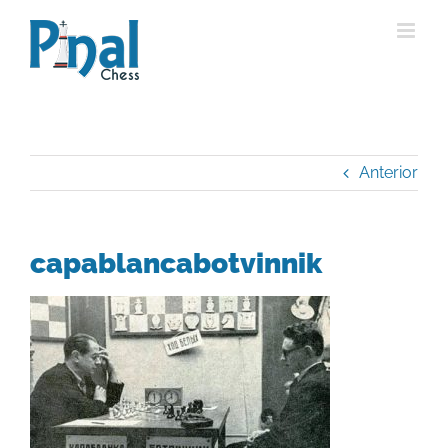
Saltar
al
contenido
Anterior
capablancabotvinnik