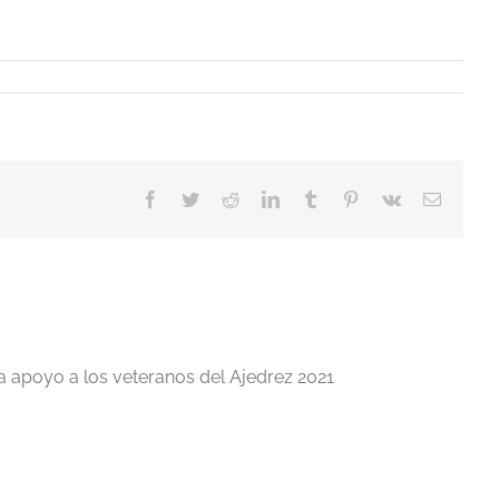
Facebook
Twitter
Reddit
LinkedIn
Tumblr
Pinterest
Vk
Correo
electrón
a apoyo a los veteranos del Ajedrez 2021