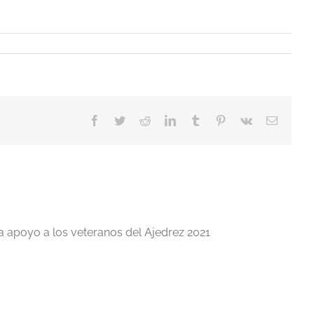
Facebook
Twitter
Reddit
LinkedIn
Tumblr
Pinterest
Vk
Correo
electrón
a apoyo a los veteranos del Ajedrez 2021