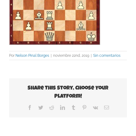
Por
Nelson Pinal Borges
|
noviembre 22nd, 2019
|
Sin comentarios
Share This Story, Choose Your
Platform!
Facebook
Twitter
Reddit
LinkedIn
Tumblr
Pinterest
Vk
Correo
electrónico