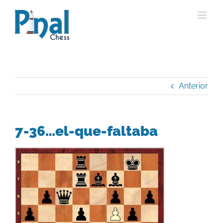
Saltar
al
contenido
Anterior
7-36…el-que-faltaba