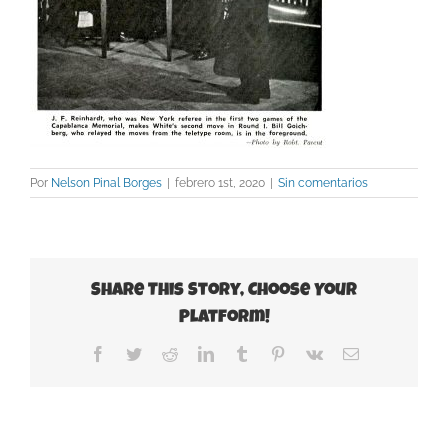
Por
Nelson Pinal Borges
|
febrero 1st, 2020
|
Sin comentarios
Share This Story, Choose Your
Platform!
Facebook
Twitter
Reddit
LinkedIn
Tumblr
Pinterest
Vk
Correo
electrónico