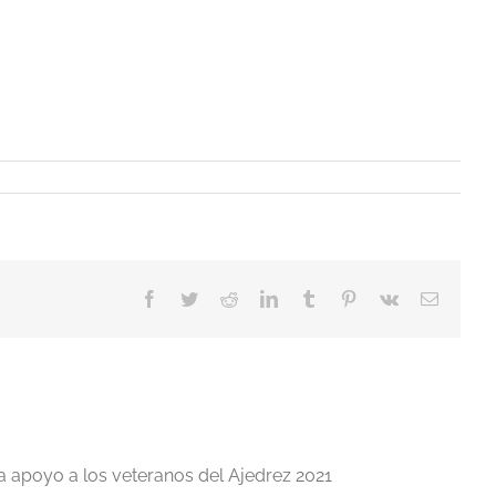
Facebook
Twitter
Reddit
LinkedIn
Tumblr
Pinterest
Vk
Correo
electrón
a apoyo a los veteranos del Ajedrez 2021