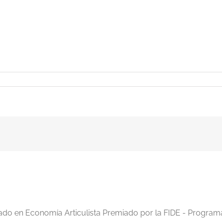
en
Nelson-
PB
iado en Economía Articulista Premiado por la FIDE - Program